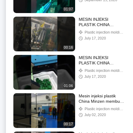
September 15, 2020
01:07
MESIN INJEKSI
PLASTIK CHINA
MINZEN UNTUK
Plastic injection molding
MEMBUAT COVER HP
machine
July 17, 2020
00:16
MESIN INJEKSI
PLASTIK CHINA
MINZEN DENGAN
Plastic injection molding
ROBOT
machine
July 17, 2020
01:06
Mesin injeksi plastik
China Minzen membuat
produk medis
Plastic injection molding
machine
July 02, 2020
00:17