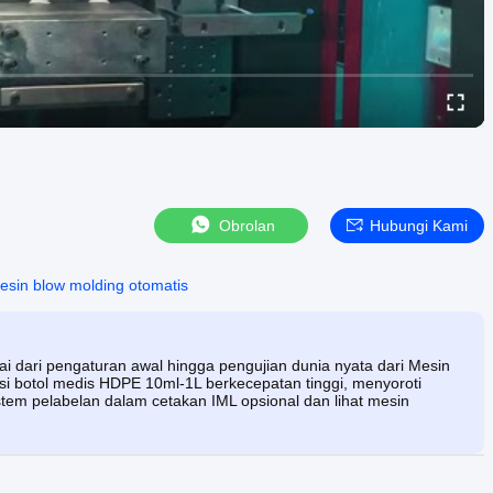
Obrolan
Hubungi Kami
esin blow molding otomatis
i dari pengaturan awal hingga pengujian dunia nyata dari Mesin
ksi botol medis HDPE 10ml-1L berkecepatan tinggi, menyoroti
istem pelabelan dalam cetakan IML opsional dan lihat mesin