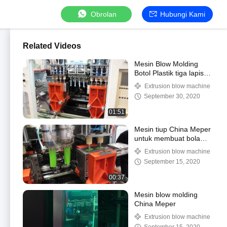
Obrolan
Hubungi Kami
Related Videos
Mesin Blow Molding
Botol Plastik tiga lapis
untuk botol kosmetik
Extrusion blow machine
September 30, 2020
01:51
Mesin tiup China Meper
untuk membuat bola
plastik
Extrusion blow machine
September 15, 2020
00:37
Mesin blow molding
China Meper
Extrusion blow machine