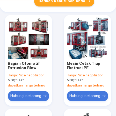
Berikan Kebutuhan Anda
Bagian Otomotif
Mesin Cetak Tiup
Extrusion Blow
Ekstrusi PE
Molding Machine
180kg/jam Output
Harga:
Price negotiation
Harga:
Price negotiation
MP100FD 100mm
Tinggi MP100FD
MOQ:
1 set
MOQ:
1 set
dapatkan harga terbaru
dapatkan harga terbaru
Hubungi sekarang
Hubungi sekarang