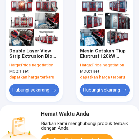
Double Layer View
Mesin Cetakan Tiup
Strip Extrusion Blow
Ekstrusi 120kW
Molding Machine
Hemat Energi 100mm
Harga:
Price negotiation
Harga:
Price negotiation
MP100FD Mesin
MP100FD
MOQ:
1 set
MOQ:
1 set
cetak berlapis ganda
MP100FD
dapatkan harga terbaru
dapatkan harga terbaru
Hubungi sekarang
Hubungi sekarang
Hemat Waktu Anda
Biarkan kami menghubungi produk terbaik
dengan Anda.