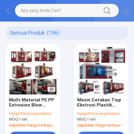
Semua Produk
(796)
Multi-Material PE PP
Mesin Cetakan Tiup
Extrusion Blow
Ekstrusi Plastik
Molding Machine
Mainan Besar 100mm
Harga:
Price negotiation
Harga:
Price negotiation
MP100FD 100mm
MP100FD
MOQ:
1 set
MOQ:
1 set
dapatkan harga terbaru
dapatkan harga terbaru