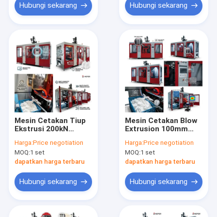
Hubungi sekarang
Hubungi sekarang
Mesin Cetakan Tiup
Mesin Cetakan Blow
Ekstrusi 200kN
Extrusion 100mm
Tugas Berat 100mm
MP100FD
Harga:
Price negotiation
Harga:
Price negotiation
MP100FD
MOQ:
1 set
MOQ:
1 set
dapatkan harga terbaru
dapatkan harga terbaru
Hubungi sekarang
Hubungi sekarang