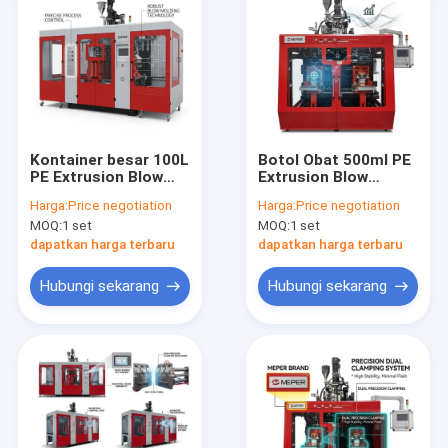
Kontainer besar 100L
Botol Obat 500ml PE
PE Extrusion Blow
Extrusion Blow
Molding Machine
Moulding Machine
Harga:
Price negotiation
Harga:
Price negotiation
MP100FD
80FDE-4S
MOQ:
1 set
MOQ:
1 set
dapatkan harga terbaru
dapatkan harga terbaru
Hubungi sekarang
Hubungi sekarang
Rumah
Produk
Tentang kami