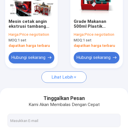
Tur Pabrik
Kontrol kualitas
Mesin cetak angin
Grade Makanan
ekstrusi tambang
500ml Plastik
Hubungi kami
industri PE MP100FD
Extrusion Blow
Harga:
Price negotiation
Harga:
Price negotiation
Molding Mesin
MOQ:
1 set
MOQ:
1 set
80FDE-4S
Berita
dapatkan harga terbaru
dapatkan harga terbaru
Permintaan Penawaran
Hubungi sekarang
Hubungi sekarang
Lihat Lebih
ekstrusi mesin blow molding
mesin cetak pukulan botol plastik
Tinggalkan Pesan
Kami Akan Membalas Dengan Cepat
pukulan otomatis mesin cetak
Mesin Cetak Ekstrusi