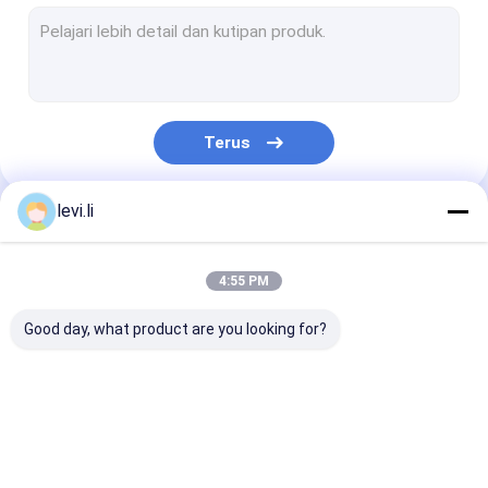
Cetakan Botol Plastik
Plastik mesin bantu
Mesin Pembungkus Kemasan
Terus
Mesin Blow Blow HDPE
Cetakan Injeksi Plastik Kustom
levi.li
Kategori Kami
Plastik Injection Molding Mesin
4:55 PM
Mesin Cetakan Injeksi Berkecepatan Tinggi
Good day, what product are you looking for?
Mesin Cetak Injeksi PET
Mesin Cetak Injeksi PVC
ekstrusi mesin blow
mesin cetak pukulan
pukulan otoma
Mesin Cetak Injeksi Medis
molding
botol plastik
mesin cetak