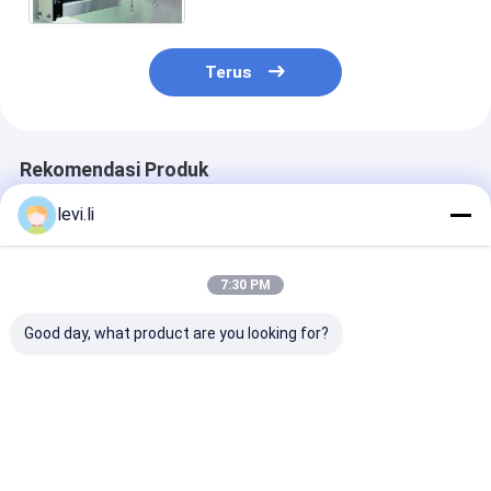
Terus
Rekomendasi Produk
levi.li
7:30 PM
Good day, what product are you looking for?
MP100FD Mesin
Mesin Pembuat Botol
Mesin Blow Mo
Cetakan Blow
Plastik MP100FD
yang sepenuh
Extrusion untuk
Kepala 3 Die
otomatis untu
Kontainer Plastik
Kontainer 10L
Harga terbaik
Harga terbaik
Harga terb