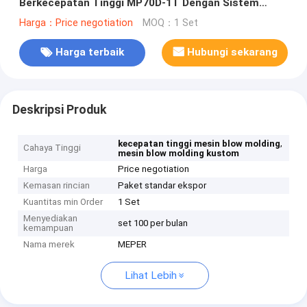
Berkecepatan Tinggi MP70D-1T Dengan Sistem
Deflashing Otomatis
Harga：Price negotiation
MOQ：1 Set
Harga terbaik
Hubungi sekarang
Deskripsi Produk
,
kecepatan tinggi mesin blow molding
Cahaya Tinggi
mesin blow molding kustom
Harga
Price negotiation
Kemasan rincian
Paket standar ekspor
Kuantitas min Order
1 Set
Menyediakan
set 100 per bulan
kemampuan
Nama merek
MEPER
Lihat Lebih