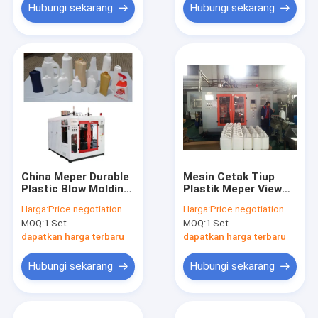
Hubungi sekarang
Hubungi sekarang
China Meper Durable
Mesin Cetak Tiup
Plastic Blow Molding
Plastik Meper View
Machine Tiga
Strip China Untuk 1
Harga:
Price negotiation
Harga:
Price negotiation
Lapisan Enam Kepala
Botol Pestisida
MOQ:
1 Set
MOQ:
1 Set
Presisi Tinggi
Galon
dapatkan harga terbaru
dapatkan harga terbaru
Hubungi sekarang
Hubungi sekarang