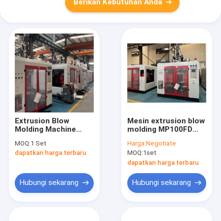
Berikan Kebutuhan Anda
Extrusion Blow
Mesin extrusion blow
Molding Machine
molding MP100FD
Double Station High
Multi Die Head 80mm
MOQ:
1 Set
Harga:
Negotiate
Efficiency 80mm
Sekrup 180kN
dapatkan harga terbaru
MOQ:
1set
Screw Diameter for
Kekuatan penjepit 5L
Plastic Container
100L
dapatkan harga terbaru
Hubungi sekarang
Hubungi sekarang