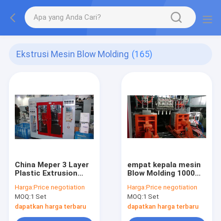
Ekstrusi Mesin Blow Molding
(165)
China Meper 3 Layer
empat kepala mesin
Plastic Extrusion
Blow Molding 1000ml
Blow Molding
dengan 4 cetakan
Harga:
Price negotiation
Harga:
Price negotiation
Machine 5L Dengan
cavites
MOQ:
1 Set
MOQ:
1 Set
Kepala Tunggal Atau
Kepala Ganda
dapatkan harga terbaru
dapatkan harga terbaru