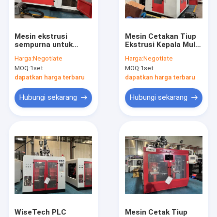
Tur Pabrik
Kontrol kualitas
Mesin ekstrusi
Mesin Cetakan Tiup
sempurna untuk
Ekstrusi Kepala Multi
Hubungi kami
memproduksi
Die
Harga:
Negotiate
Harga:
Negotiate
kemasan plastik dan
MOQ:
1set
MOQ:
1set
botol
Berita
dapatkan harga terbaru
dapatkan harga terbaru
Permintaan Penawaran
Hubungi sekarang
Hubungi sekarang
ekstrusi mesin blow molding
mesin cetak pukulan botol plastik
pukulan otomatis mesin cetak
Mesin Cetak Ekstrusi
WiseTech PLC
Mesin Cetak Tiup