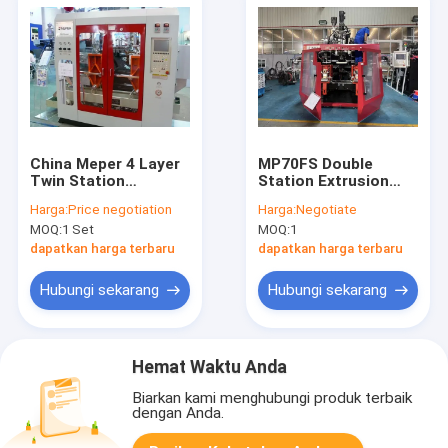
China Meper 4 Layer
MP70FS Double
Twin Station
Station Extrusion
Extrusion Blow
Blow Molding
Harga:
Price negotiation
Harga:
Negotiate
Molding Machine
Machine Untuk dijual
MOQ:
1 Set
MOQ:
1
Untuk Botol Kimia /
Pestisida
dapatkan harga terbaru
dapatkan harga terbaru
Hubungi sekarang
Hubungi sekarang
Hemat Waktu Anda
Biarkan kami menghubungi produk terbaik
dengan Anda.