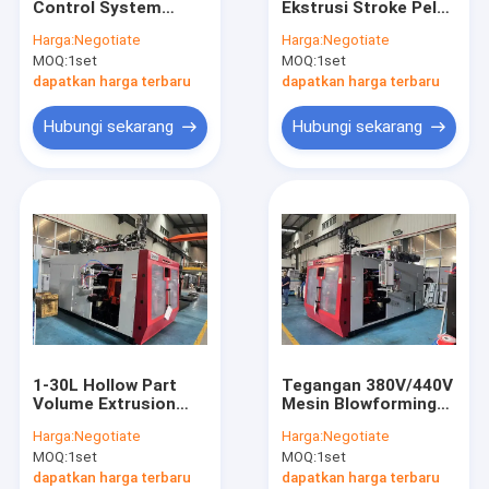
Control System
Ekstrusi Stroke Pelat
Cetakan Botol Plastik
Extrusion Blow
FD MP75 540mm
Harga:
Negotiate
Harga:
Negotiate
Molding Machine
MOQ:
Plastik mesin bantu
1set
MOQ:
1set
Mesin cetakan
dapatkan harga terbaru
dapatkan harga terbaru
Mesin Pembungkus Kemasan
Hubungi sekarang
Hubungi sekarang
Mesin Blow Blow HDPE
Cetakan Injeksi Plastik Kustom
Plastik Injection Molding Mesin
Mesin Cetakan Injeksi Berkecepatan Tinggi
Mesin Cetak Injeksi PET
1-30L Hollow Part
Tegangan 380V/440V
Mesin Cetak Injeksi PVC
Volume Extrusion
Mesin Blowforming
Blow Molding
Extrusion dengan
Harga:
Negotiate
Harga:
Negotiate
Machine dengan
rasio slenderness
Mesin Cetak Injeksi Medis
MOQ:
1set
MOQ:
1set
540mm Plate Stroke
sekrup 24L/D
dan 300 Konsumsi Air
dapatkan harga terbaru
dapatkan harga terbaru