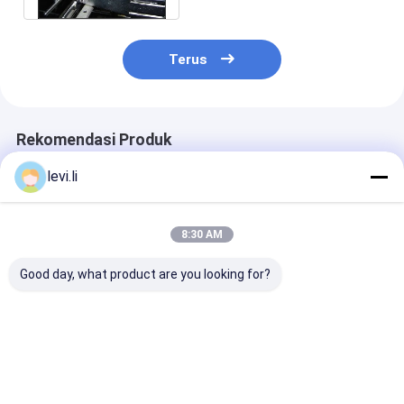
Terus
Rekomendasi Produk
levi.li
8:30 AM
Good day, what product are you looking for?
Mesin Tiup MP
Mesin cetak udara
Mesin Tiup M
Efisiensi Tinggi
industri 100L untuk
Efisiensi Tingg
untuk Botol 5ml-
produk berongga
untuk Botol 5m
100L
PE/PP
100L
Harga terbaik
Harga terbaik
Harga terb