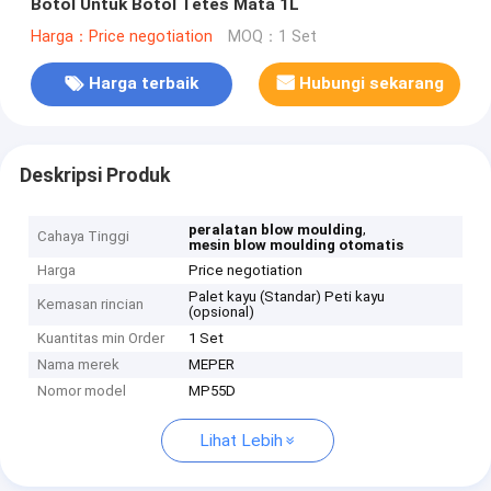
Botol Untuk Botol Tetes Mata 1L
Harga：Price negotiation
MOQ：1 Set
Harga terbaik
Hubungi sekarang
Deskripsi Produk
,
peralatan blow moulding
Cahaya Tinggi
mesin blow moulding otomatis
Harga
Price negotiation
Palet kayu (Standar) Peti kayu
Kemasan rincian
(opsional)
Kuantitas min Order
1 Set
Nama merek
MEPER
Nomor model
MP55D
Lihat Lebih