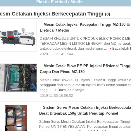
Garpu Dan Pisau MZ-130
esin Cetakan Injeksi Berkecepatan Tinggi
(8)
Mesin Cetak Injeksi Kecepatan Tinggi MZ-130 Un
Eletrical / Medis
DESAIN KHUSUS UNTUK PRODUK ELEKTRONIK & MED
TERHADAP MESIN LISTRIK LENGKAP Seri MZ merupakan p
untuk produk elektronik dan medis yang ...
Baca lebih 
2020-11-13 14:17:44
Mesin Cetak Blow PE PE Injeksi Efisiensi Ting
Garpu Dan Pisau MZ-130
Mesin Cetak Blow PE PE Injeksi Efisiensi Tinggi Untuk
pengganti dari semua mesin injeksi listrik untuk produk
tinggi ...
Baca lebih lanjut
2019-11-05 16:06:02
Sistem Servo Mesin Cetakan Injeksi Berkecepat
Berat Ditembak 150g Untuk Penutup Ponsel
Sistem Servo Mesin Cetakan Injeksi Berkecepatan Tingg
Ponsel UNIT PENYESUAIAN: Penyesuaian tinggi cetakan