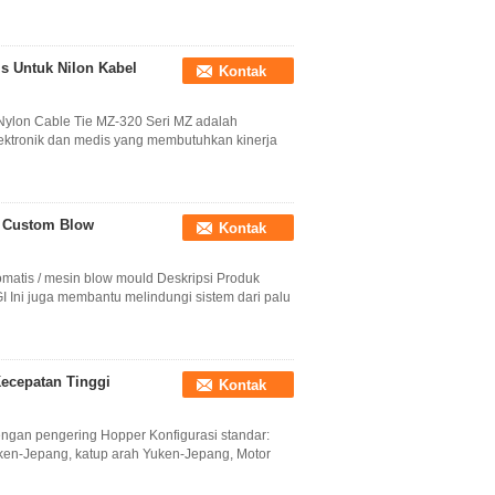
is Untuk Nilon Kabel
Kontak
 Nylon Cable Tie MZ-320 Seri MZ adalah
elektronik dan medis yang membutuhkan kinerja
n Custom Blow
Kontak
omatis / mesin blow mould Deskripsi Produk
ni juga membantu melindungi sistem dari palu
ecepatan Tinggi
Kontak
ngan pengering Hopper Konfigurasi standar:
ken-Jepang, katup arah Yuken-Jepang, Motor