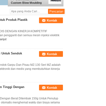
Custom Blow Moulding
Ketebalan Dinding 0.4mm
tuk Produk Plastik
Kontak
IS DENGAN KINERJA KOMPETITIF
engganti dari semua mesin injeksi elektrik
lanjut
gi Untuk Sendok
Kontak
 Sendok Garpu Dan Pisau MZ-130 Seri MZ adalah
 elektronik dan medis yang membutuhkan kinerja
an Tinggi Dengan
Kontak
i Dengan Berat Ditembak 150g Untuk Penutup
 otomatis menghemat waktu dan biaya selama