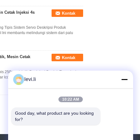
 Cetak Injeksi 4s
Kontak
g Tipis Sistem Servo Deskripsi Produk
ni membantu melindungi sistem dari palu
ik, Mesin Cetak
Kontak
pis 250mm / detik Deskripsi Produk Terperinci
ar lcd berwarna yang besar meningkatkan
levi.li
10:22 AM
Good day, what product are you looking 
for?