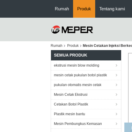
Rumah
Produk
Tentang kami
Rumah
Produk
Mesin Cetakan Injeksi Berke
SEMUA PRODUK
ekstrusi mesin blow molding
mesin cetak pukulan botol plastik
pukulan otomatis mesin cetak
Mesin Cetak Ekstrusi
Cetakan Botol Plastik
Plastik mesin bantu
Mesin Pembungkus Kemasan
M