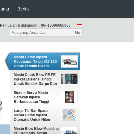
suatu
Berita
Penjualan & dukungan：
86--13396686968
Go
Mesin Cetak Injeksi
Kecepatan Tinggi MZ-130
Untuk Produk Plastik
Eletrical / Medis
Mesin Cetak Blow PE PE
Injeksi Efisiensi Tinggi
Untuk Sendok Garpu Dan
Pisau MZ-130
Sistem Servo Mesin
Cetakan Injeksi
Berkecepatan Tinggi
Dengan Berat Ditembak
150g Untuk Penutup
Large Tie Bar Space
Ponsel
Mesin Cetak Injeksi
Otomatis Untuk Nilon
Kabel Tie MZ-320
Mesin Blow Blow Moulding
PP Otomatis, Mesin