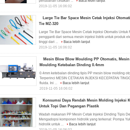
perubahan cetakan ...
Baca lebih lanjut
2019-11-05 16:06:02
Large Tie Bar Space Mesin Cetak Injeksi Otomat
Tie MZ-320
Large Tie Bar Space Mesin Cetak Injeksi Otomatis Untuk
pengganti dari semua mesin injeksi listrik untuk produk 
tinggi dari ...
Baca lebih lanjut
2019-11-05 16:06:02
Mesin Blow Blow Moulding PP Otomatis, Mesi
Moulding Ketebalan Dinding 0.4mm
0.4mm ketebalan dinding tipis PP mesin blow molding ot
Terperinci MESIN CETAKAN INJEKSI KECEPATAN TINGGI I
fluida. Ini ...
Baca lebih lanjut
2019-11-05 16:06:02
Konsumsi Daya Rendah Mesin Molding Injeksi K
Untuk Topi Dan Pegangan Plastik
Wadah makanan PP Mesin Cetak Injeksi Dinding Tipis De
Mengadopsi komponen hidrolik yang terkenal: Pompa Yu
hidrolik untuk ...
Baca lebih lanjut
2019-11-05 16:06:02