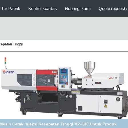
Tur Pabrik
Kontrol kualitas
Hubungi kami
Quote request 
cepatan Tinggi
esin Cetak Blow PE PE Injeksi Efisiensi Tinggi Untuk Sendok