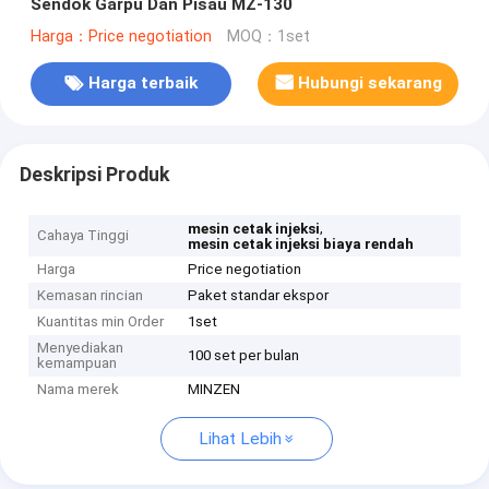
Sendok Garpu Dan Pisau MZ-130
Harga：Price negotiation
MOQ：1set
Harga terbaik
Hubungi sekarang
Deskripsi Produk
,
mesin cetak injeksi
Cahaya Tinggi
mesin cetak injeksi biaya rendah
Harga
Price negotiation
Kemasan rincian
Paket standar ekspor
Kuantitas min Order
1set
Menyediakan
100 set per bulan
kemampuan
Nama merek
MINZEN
Lihat Lebih