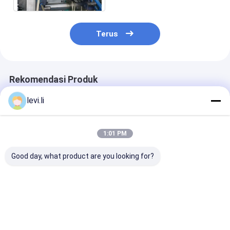
Terus
Rekomendasi Produk
levi.li
1:01 PM
Good day, what product are you looking for?
Mesin Cetak Injeksi
Mesin Cetak Injeksi
Paket Dinding 
Wadah Makanan PP
Kecepatan Tinggi
Mesin Cetak In
MZ-130 Untuk
Berkecepatan 
Produk Plastik
Eletrical / Medis
Harga terbaik
Harga terbaik
Harga terb