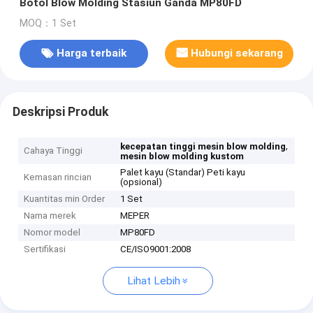
Botol Blow Molding Stasiun Ganda MP80FD
MOQ：1 Set
Harga terbaik
Hubungi sekarang
Deskripsi Produk
,
kecepatan tinggi mesin blow molding
Cahaya Tinggi
mesin blow molding kustom
Palet kayu (Standar) Peti kayu
Kemasan rincian
(opsional)
Kuantitas min Order
1 Set
Nama merek
MEPER
Nomor model
MP80FD
Sertifikasi
CE/ISO9001:2008
Lihat Lebih