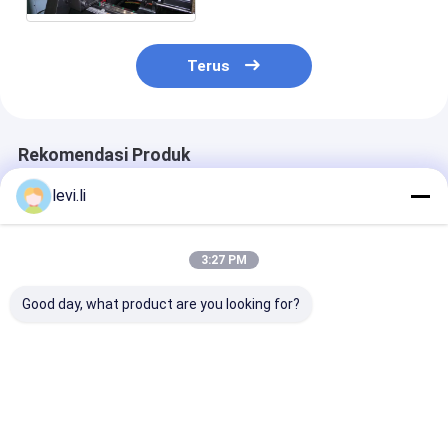
Terus
Rekomendasi Produk
levi.li
3:27 PM
Good day, what product are you looking for?
MP100FD Mesin
Mesin Pembuat Botol
Mesin Blow Mo
Cetakan Blow
Plastik MP100FD
yang sepenuh
Extrusion untuk
Kepala 3 Die
otomatis untu
Kontainer Plastik
Kontainer 10L
Harga terbaik
Harga terbaik
Harga terb