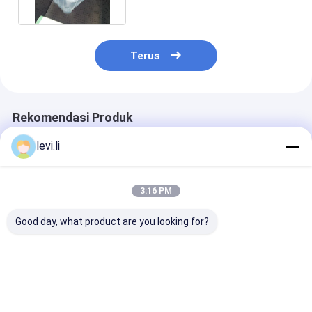
Terus
Rekomendasi Produk
levi.li
3:16 PM
Good day, what product are you looking for?
Mesin Cetak Injeksi
Mesin Cetak Injeksi
Paket Dinding 
Wadah Makanan PP
Kecepatan Tinggi
Mesin Cetak In
MZ-130 Untuk
Berkecepatan 
Produk Plastik
Eletrical / Medis
Harga terbaik
Harga terbaik
Harga terb