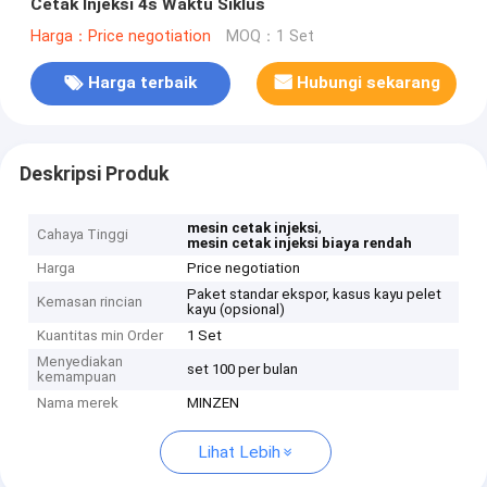
Cetak Injeksi 4s Waktu Siklus
Harga：Price negotiation
MOQ：1 Set
Harga terbaik
Hubungi sekarang
Deskripsi Produk
,
mesin cetak injeksi
Cahaya Tinggi
mesin cetak injeksi biaya rendah
Harga
Price negotiation
Paket standar ekspor, kasus kayu pelet
Kemasan rincian
kayu (opsional)
Kuantitas min Order
1 Set
Menyediakan
set 100 per bulan
kemampuan
Nama merek
MINZEN
Lihat Lebih