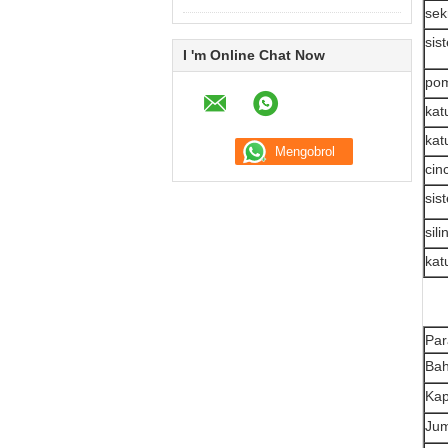
sek
sis
I 'm Online Chat Now
po
kat
kat
cin
sis
sil
kat
Par
Ba
Kap
Jum