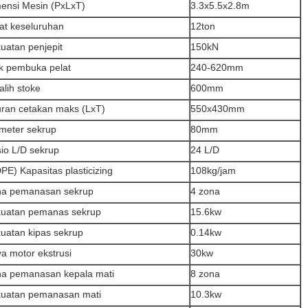
ensi Mesin (PxLxT)
3.3x5.5x2.8m
at keseluruhan
12ton
uatan penjepit
150kN
k pembuka pelat
240-620mm
alih stoke
600mm
ran cetakan maks (LxT)
550x430mm
meter sekrup
80mm
io L/D sekrup
24 L/D
PE) Kapasitas plasticizing
108kg/jam
a pemanasan sekrup
4 zona
uatan pemanas sekrup
15.6kw
uatan kipas sekrup
0.14kw
a motor ekstrusi
30kw
a pemanasan kepala mati
8 zona
uatan pemanasan mati
10.3kw