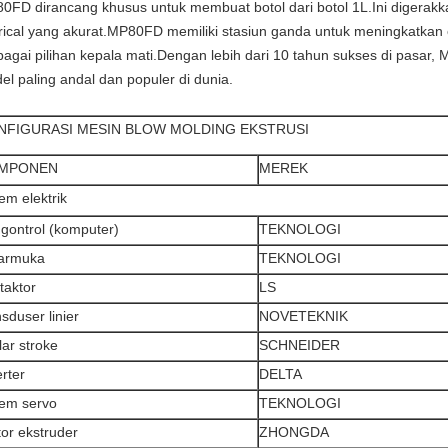
0FD dirancang khusus untuk membuat botol dari botol 1L.Ini digerakka
trical yang akurat.MP80FD memiliki stasiun ganda untuk meningkatkan ef
bagai pilihan kepala mati.Dengan lebih dari 10 tahun sukses di pasar,
el paling andal dan populer di dunia.
NFIGURASI MESIN BLOW MOLDING EKSTRUSI
MPONEN
MEREK
tem elektrik
gontrol (komputer)
TEKNOLOGI
armuka
TEKNOLOGI
taktor
LS
nsduser linier
NOVETEKNIK
lar stroke
SCHNEIDER
erter
DELTA
tem servo
TEKNOLOGI
or ekstruder
ZHONGDA