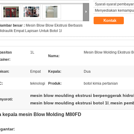
Syarat-syarat pembayar
Menyediakan kemampu
Kontak
Gambar besar :
Mesin Blow Blow Ekstrusi Berbasis
idraulik Empat Lapisan Untuk Botol 1l
pasitas
1L
Mesin Blow Molding Ekstrusi B
Nama:
tainer:
pisan:
Empat
Kepala:
Dua
C:
teknologi
Produk:
botol kimia pertanian
mesin blow moulding ekstrusi berpenggerak hidrol
nyoroti:
mesin blow moulding ekstrusi botol 1l
mesin pemb
,
a kepala mesin Blow Molding M80FD
gantar: