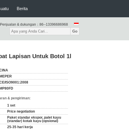
suatu
Berita
Penjualan & dukungan：
86--13396686968
Go
at Lapisan Untuk Botol 1l
CINA
MEPER
CE/ISO9001:2008
MP80FD
ran & pengiriman:
1 set
Price negotiation
Paket standar ekspor, palet kayu
(standar) kotak kayu (opsional)
25-35 hari kerja