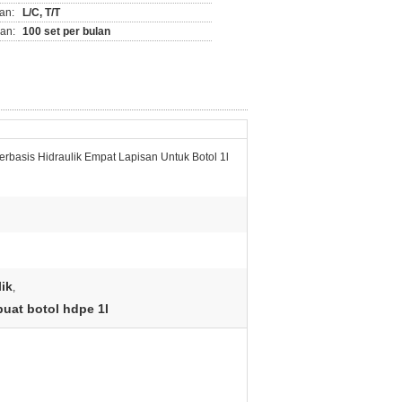
an:
L/C, T/T
an:
100 set per bulan
erbasis Hidraulik Empat Lapisan Untuk Botol 1l
ik
,
uat botol hdpe 1l