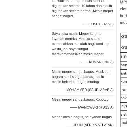
khawatir. Beberapa mesin kami telah
MP8
digunakan selama 10 tahun dan masih
ele
digunakan secara normal. Mesin meper
ber
sangat bagus.
mod
—— JOSE (BRASIL)
Saya suka mesin Meper karena
KO
layanan mereka. Mereka selalu
memecahkan masalah bagi kami tepat
KO
waktu, jadi saya sangat
merekomendasikan mesin Meper.
sis
—— KUMAR (INDIA)
pen
Mesin meper sangat bagus. Meskipun
ant
negara kami sangat panas, mesin-
kon
mesin bekerja dengan mantap.
tra
—— MOHAMMED (SAUDI ARABIA)
sak
Mesin meper sangat bagus. Хорошо
inv
—— IWANOWSKI (RUSSIA)
sis
Meper, mesin bagus, pelayanan bagus.
mot
—— JOHN (AFRIKA SELATAN)