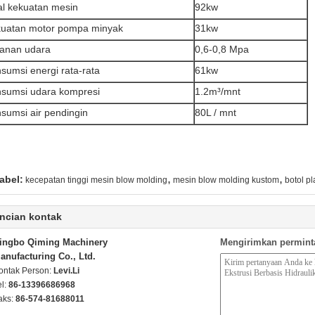
al kekuatan mesin
92kw
uatan motor pompa minyak
31kw
anan udara
0,6-0,8 Mpa
sumsi energi rata-rata
61kw
sumsi udara kompresi
1.2m³/mnt
sumsi air pendingin
80L / mnt
,
,
abel:
kecepatan tinggi mesin blow molding
mesin blow molding kustom
botol p
ncian kontak
ingbo Qiming Machinery
Mengirimkan permint
anufacturing Co., Ltd.
ontak Person:
Levi.Li
el:
86-13396686968
aks:
86-574-81688011