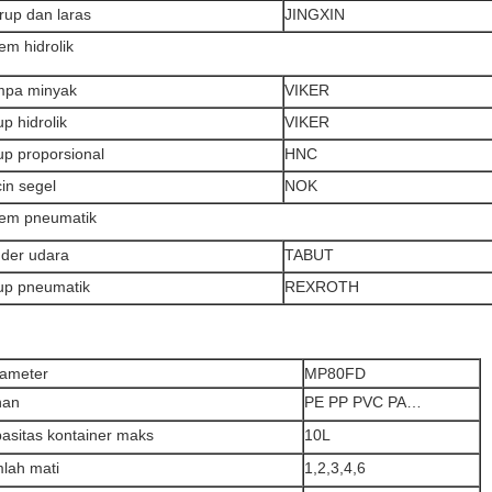
rup dan laras
JINGXIN
tem hidrolik
mpa minyak
VIKER
up hidrolik
VIKER
up proporsional
HNC
cin segel
NOK
tem pneumatik
inder udara
TABUT
up pneumatik
REXROTH
ameter
MP80FD
han
PE PP PVC PA…
asitas kontainer maks
10L
lah mati
1,2,3,4,6