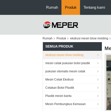
Rumah
Produk
Tentang kami
Rumah
Produk
ekstrusi mesin blow molding
SEMUA PRODUK
Me
ekstrusi mesin blow molding
mesin cetak pukulan botol plastik
pukulan otomatis mesin cetak
Mesin Cetak Ekstrusi
Cetakan Botol Plastik
Plastik mesin bantu
Mesin Pembungkus Kemasan