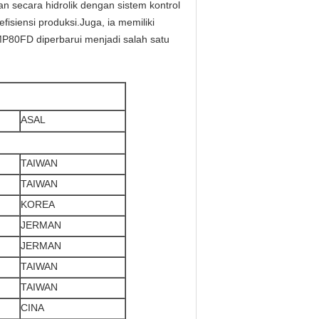
n secara hidrolik dengan sistem kontrol
isiensi produksi.Juga, ia memiliki
 MP80FD diperbarui menjadi salah satu
ASAL
TAIWAN
TAIWAN
KOREA
JERMAN
JERMAN
TAIWAN
TAIWAN
CINA