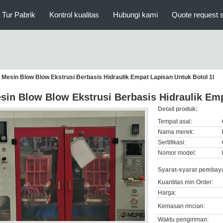
Tur Pabrik
Kontrol kualitas
Hubungi kami
Quote request 
Mesin Blow Blow Ekstrusi Berbasis Hidraulik Empat Lapisan Untuk Botol 1l
sin Blow Blow Ekstrusi Berbasis Hidraulik Emp
Detail produk:
Tempat asal:
Nama merek:
Sertifikasi:
Nomor model:
Syarat-syarat pembaya
Kuantitas min Order:
Harga:
Kemasan rincian:
Waktu pengiriman: