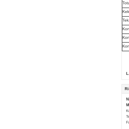
Tot
Kek
Tek
Kon
Kon
Kon
L
Ri
N
M
K
T
F